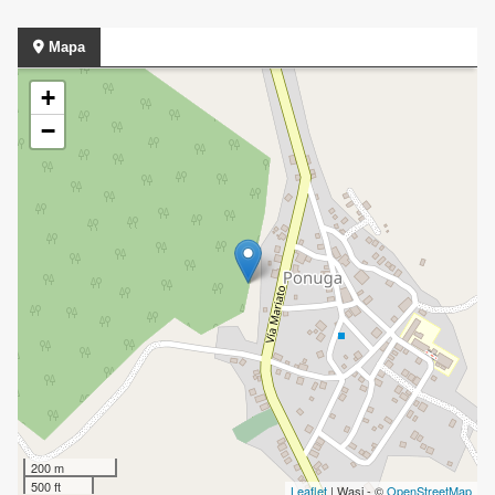
Mapa
+
−
200 m
500 ft
Leaflet
| Wasi - ©
OpenStreetMap