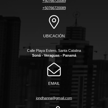
+50766720089
+50766720089
UBICACIÓN
Calle Playa Estero, Santa Catalina
Soná - Veraguas - Panamá
EMAIL
jondhanna@gmail.com