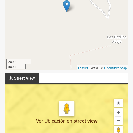
200 m
500 ft
Leaflet
| Wasi - ©
OpenStreetMap
Street View
Ver Ubicación
en
street view