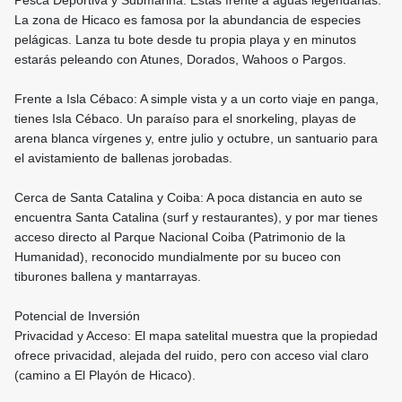
Pesca Deportiva y Submarina: Estás frente a aguas legendarias.
La zona de Hicaco es famosa por la abundancia de especies
pelágicas. Lanza tu bote desde tu propia playa y en minutos
estarás peleando con Atunes, Dorados, Wahoos o Pargos.
Frente a Isla Cébaco: A simple vista y a un corto viaje en panga,
tienes Isla Cébaco. Un paraíso para el snorkeling, playas de
arena blanca vírgenes y, entre julio y octubre, un santuario para
el avistamiento de ballenas jorobadas.
Cerca de Santa Catalina y Coiba: A poca distancia en auto se
encuentra Santa Catalina (surf y restaurantes), y por mar tienes
acceso directo al Parque Nacional Coiba (Patrimonio de la
Humanidad), reconocido mundialmente por su buceo con
tiburones ballena y mantarrayas.
Potencial de Inversión
Privacidad y Acceso: El mapa satelital muestra que la propiedad
ofrece privacidad, alejada del ruido, pero con acceso vial claro
(camino a El Playón de Hicaco).