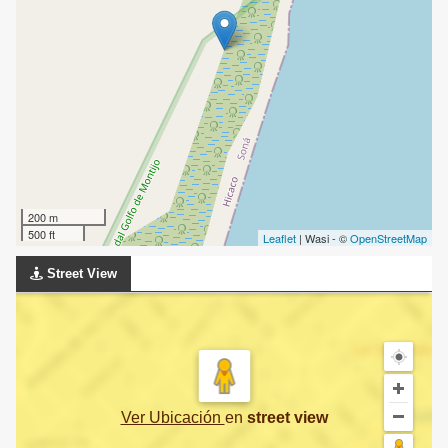
200 m
500 ft
Leaflet
| Wasi - ©
OpenStreetMap
Street View
Ver Ubicación
en
street view