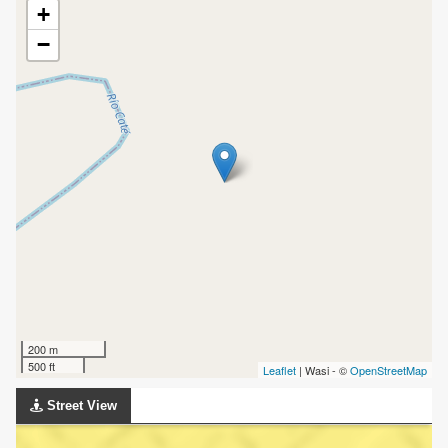
+
−
200 m
500 ft
Leaflet
| Wasi - ©
OpenStreetMap
Street View