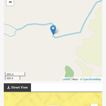
−
200 m
500 ft
Leaflet
| Wasi - ©
OpenStreetMap
Street View