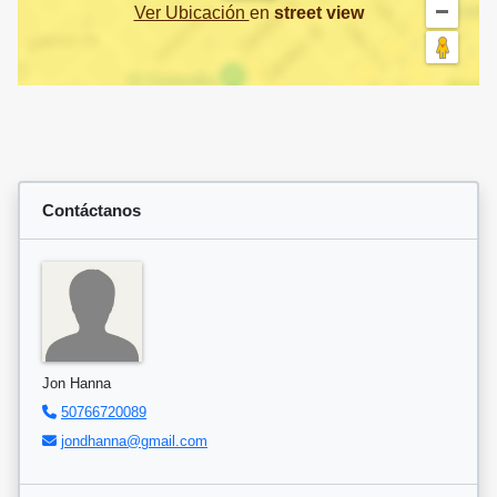
Ver Ubicación
en
street view
Contáctanos
Jon Hanna
50766720089
jondhanna@gmail.com