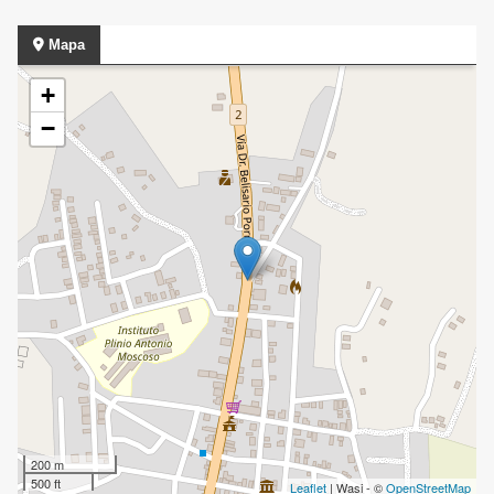
Mapa
+
−
200 m
500 ft
Leaflet
| Wasi - ©
OpenStreetMap