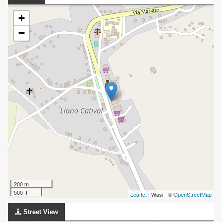
+
−
200 m
500 ft
Leaflet
| Wasi - ©
OpenStreetMap
Street View