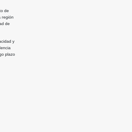
to de
a región
ad de
acidad y
dencia
rgo plazo