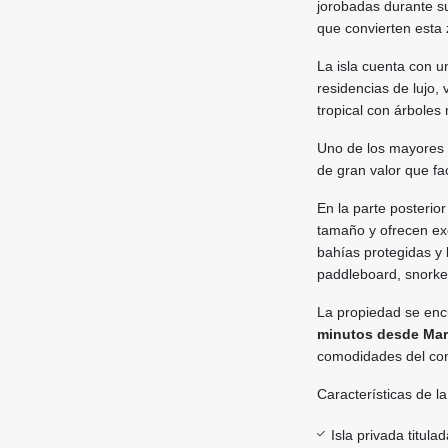
jorobadas durante s
que convierten esta
La isla cuenta con u
residencias de lujo,
tropical con árboles
Uno de los mayores 
de gran valor que fac
En la parte posterio
tamaño y ofrecen exc
bahías protegidas y 
paddleboard, snorkel 
La propiedad se en
minutos desde Mar
comodidades del con
Características de l
Isla privada titul