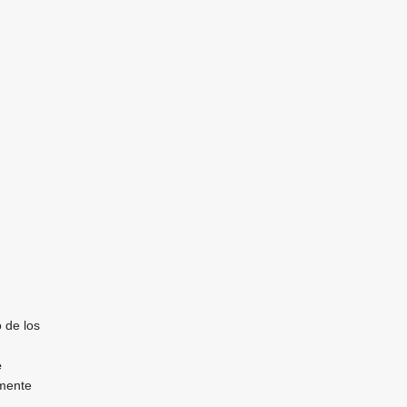
 de los
e
lmente