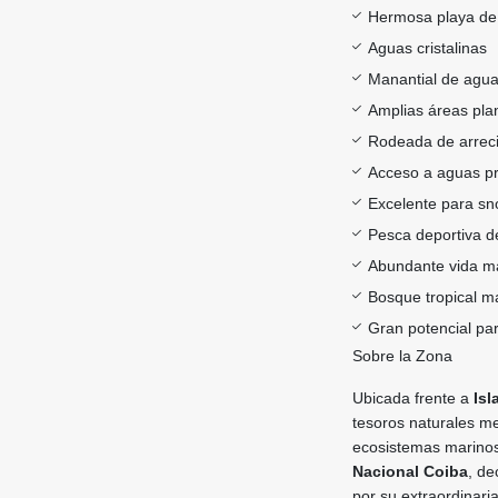
Hermosa playa de
Aguas cristalinas
Manantial de agua
Amplias áreas pla
Rodeada de arreci
Acceso a aguas p
Excelente para sn
Pesca deportiva d
Abundante vida mar
Bosque tropical m
Gran potencial par
Sobre la Zona
Ubicada frente a
Isl
tesoros naturales m
ecosistemas marinos
Nacional Coiba
, de
por su extraordinari