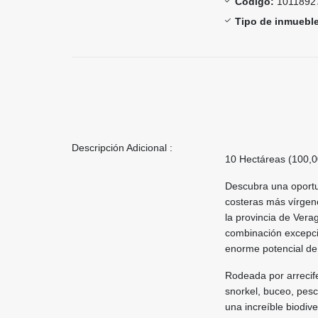
Código:
1011892
Tipo de inmueble
Descripción Adicional :
10 Hectáreas (100,00
Descubra una oportun
costeras más vírgen
la provincia de Ver
combinación excepci
enorme potencial de 
Rodeada por arrecife
snorkel, buceo, pesc
una increíble biodiv