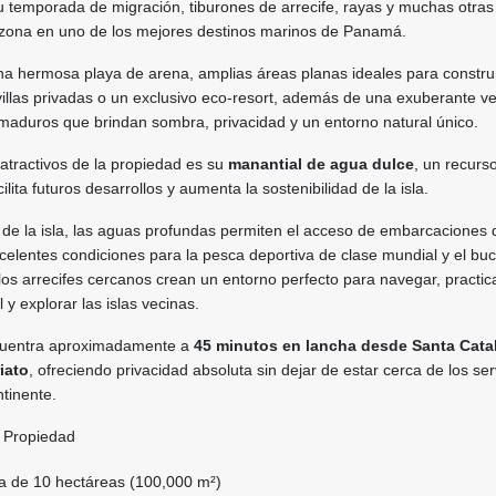
u temporada de migración, tiburones de arrecife, rayas y muchas otras
 zona en uno de los mejores destinos marinos de Panamá.
na hermosa playa de arena, amplias áreas planas ideales para constru
 villas privadas o un exclusivo eco-resort, además de una exuberante v
 maduros que brindan sombra, privacidad y un entorno natural único.
atractivos de la propiedad es su
manantial de agua dulce
, un recurs
ilita futuros desarrollos y aumenta la sostenibilidad de la isla.
r de la isla, las aguas profundas permiten el acceso de embarcaciones
elentes condiciones para la pesca deportiva de clase mundial y el bu
los arrecifes cercanos crean un entorno perfecto para navegar, practic
y explorar las islas vecinas.
cuentra aproximadamente a
45 minutos en lancha desde Santa Cata
iato
, ofreciendo privacidad absoluta sin dejar de estar cerca de los ser
tinente.
a Propiedad
ada de 10 hectáreas (100,000 m²)