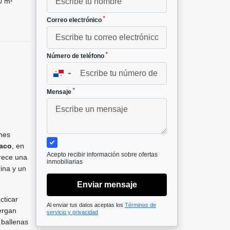
0 m²
*
Correo electrónico
*
Número de teléfono
▼
*
Mensaje
ones
baco
, en
Acepto recibir información sobre ofertas
rece una
inmobiliarias
ina y un
Enviar mensaje
cticar
Al enviar tus datos aceptas los
Términos de
ergan
servicio y privacidad
 ballenas