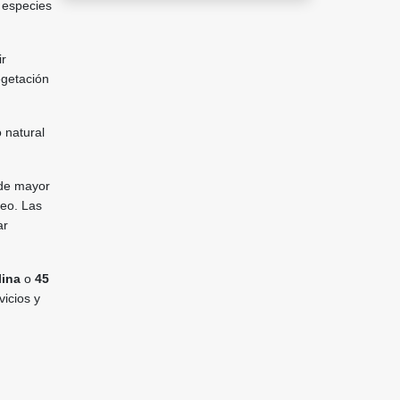
 especies
ir
egetación
o natural
 de mayor
ceo. Las
ar
lina
o
45
vicios y