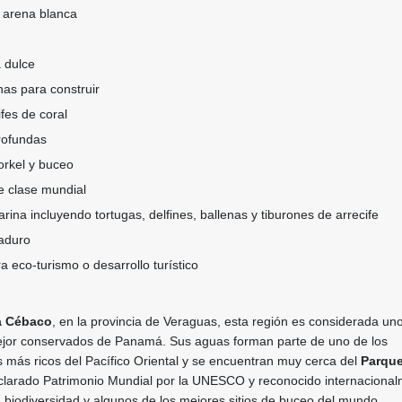
 arena blanca
 dulce
nas para construir
fes de coral
rofundas
orkel y buceo
e clase mundial
ina incluyendo tortugas, delfines, ballenas y tiburones de arrecife
aduro
a eco-turismo o desarrollo turístico
a Cébaco
, en la provincia de Veraguas, esta región es considerada uno
ejor conservados de Panamá. Sus aguas forman parte de uno de los
 más ricos del Pacífico Oriental y se encuentran muy cerca del
Parqu
clarado Patrimonio Mundial por la UNESCO y reconocido internaciona
a biodiversidad y algunos de los mejores sitios de buceo del mundo.