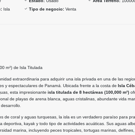
7
Estado:
Usado
Área Terreno:
10000
:
Isla
Tipo de negocio:
Venta
0 m²) de Isla Titulada
idad extraordinaria para adquirir una isla privada en una de las regi
es y espectaculares de Panamá. Ubicada frente a la costa de
Isla Cé
aguas, esta impresionante
isla titulada de 8 hectáreas (100,000 m²)
of
onal de playas de arena blanca, aguas cristalinas, abundante vida mar
desarrollo.
s de coral y aguas turquesas, la isla es un verdadero paraíso para pra
a deportiva, kayak y todo tipo de actividades acuáticas. Sus aguas alb
ersidad marina, incluyendo peces tropicales, tortugas marinas, delfines,