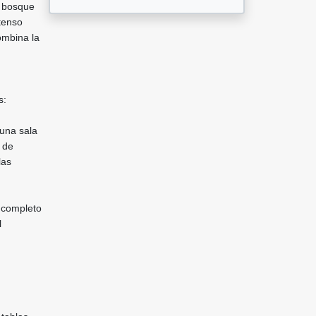
l bosque
tenso
ombina la
s:
 una sala
 de
las
o completo
l