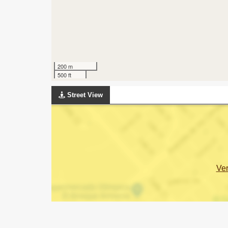
200 m
500 ft
Street View
Ve