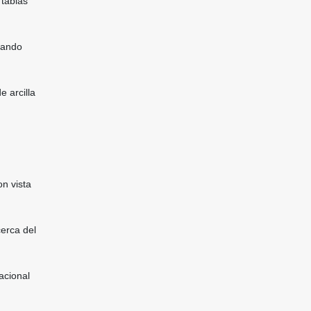
 tablas
rando
e arcilla
n vista
cerca del
acional