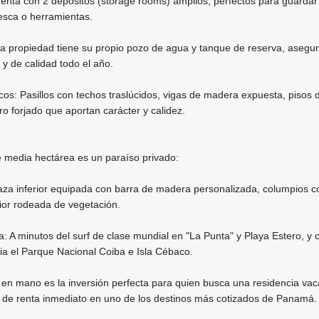
nta con 2 depósitos (storage rooms) amplios, perfectos para guardar
esca o herramientas.
a propiedad tiene su propio pozo de agua y tanque de reserva, asegu
 y de calidad todo el año.
cos: Pasillos con techos traslúcidos, vigas de madera expuesta, pisos d
ro forjado que aportan carácter y calidez.
e media hectárea es un paraíso privado:
aza inferior equipada con barra de madera personalizada, columpios co
ior rodeada de vegetación.
a: A minutos del surf de clase mundial en "La Punta" y Playa Estero, y 
ia el Parque Nacional Coiba e Isla Cébaco.
 en mano es la inversión perfecta para quien busca una residencia vac
l de renta inmediato en uno de los destinos más cotizados de Panamá.