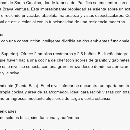
inas de Santa Catalina, donde la brisa del Pacífico se encuentra con e
sa Brava Ventura. Esta impresionante propiedad se asienta sobre un ex
 ofreciendo privacidad absoluta, naturaleza y vistas espectaculares. C
nal de estilo colonial con la funcionalidad de una residencia moderna.
ios
con una construcción inteligente dividida en dos ambientes funcionale
l Superior): Ofrece 2 amplias recámaras y 2.5 baños. El diseño integra
ue fluyen hacia una cocina de chef (con sobres de granito y gabinetes
 este nivel se conecta con una gran terraza desde donde se aprecian 
 y la selva.
iente (Planta Baja): En el nivel inferior se encuentra un apartament
ropia cocina y área de sala/comedor. Ideal para recibir visitas con tota
nerar ingresos mediante alquileres de larga o corta estancia.
menidades
o solo es bella, sino funcional y autónoma: