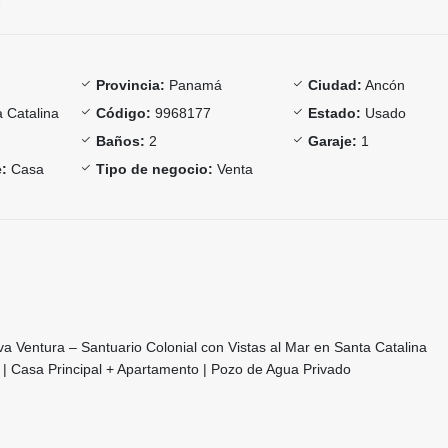
Provincia:
Panamá
Ciudad:
Ancón
 Catalina
Código:
9968177
Estado:
Usado
Baños:
2
Garaje:
1
:
Casa
Tipo de negocio:
Venta
a Ventura – Santuario Colonial con Vistas al Mar en Santa Catalina
 | Casa Principal + Apartamento | Pozo de Agua Privado