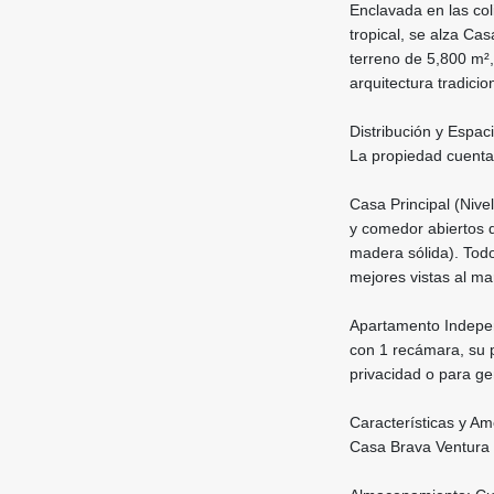
Enclavada en las col
tropical, se alza Ca
terreno de 5,800 m²,
arquitectura tradicio
Distribución y Espac
La propiedad cuenta 
Casa Principal (Nive
y comedor abiertos q
madera sólida). Todo
mejores vistas al mar
Apartamento Independ
con 1 recámara, su p
privacidad o para ge
Características y A
Casa Brava Ventura n