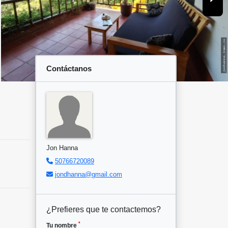
Contáctanos
Jon Hanna
50766720089
jondhanna@gmail.com
¿Prefieres que te contactemos?
*
Tu nombre