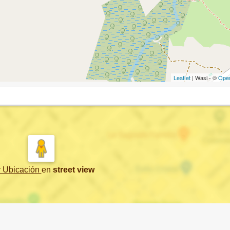
Leaflet
| Wasi - ©
Ope
r Ubicación
en
street view