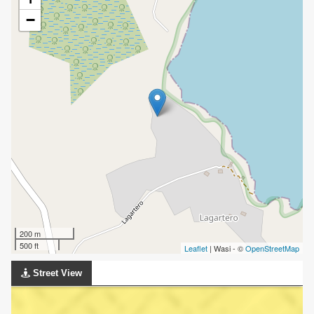
−
200 m
500 ft
Leaflet
| Wasi - ©
OpenStreetMap
Street View