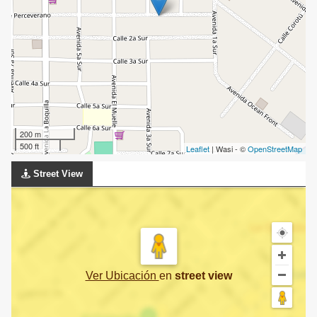
200 m
500 ft
Leaflet
| Wasi - ©
OpenStreetMap
Street View
Ver Ubicación
en
street view