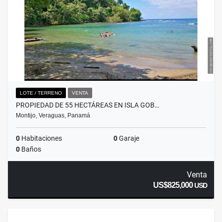
LOTE / TERRENO
VENTA
PROPIEDAD DE 55 HECTÁREAS EN ISLA GOB…
Montijo, Veraguas, Panamá
0
Habitaciones
0
Garaje
0
Baños
Venta
US$825,000
USD