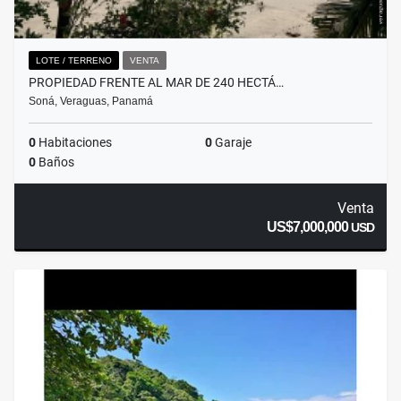
LOTE / TERRENO
VENTA
PROPIEDAD FRENTE AL MAR DE 240 HECTÁ…
Soná, Veraguas, Panamá
0
Habitaciones
0
Garaje
0
Baños
Venta
US$7,000,000
USD