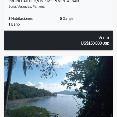
PROPIEDAD DE 3,919.5 M² EN VENTA - SAN…
Soná, Veraguas, Panamá
3
Habitaciones
0
Garaje
1
Baño
Venta
US$150,000
USD