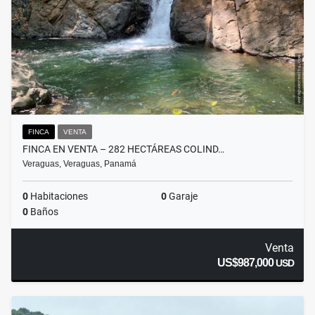
FINCA
VENTA
FINCA EN VENTA – 282 HECTÁREAS COLIND…
Veraguas, Veraguas, Panamá
0
Habitaciones
0
Garaje
0
Baños
Venta
US$987,000
USD