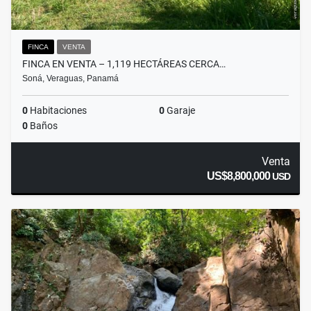
FINCA
VENTA
FINCA EN VENTA – 1,119 HECTÁREAS CERCA…
Soná, Veraguas, Panamá
0
Habitaciones
0
Garaje
0
Baños
Venta
US$8,800,000
USD